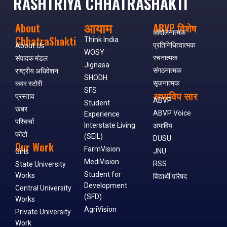
RASHTRIYA CHHATRASHAKTI
आयाम
About
ABVP विशेष
आंदोलनात्मक
ChhatraShakti
Think India
प्रतिनिधित्वात्मक
About Us
WOSY
रचनात्मक
संपादक मंडल
Jignasa
संगठनात्मक
राष्ट्रीय अधिवेशन
SHODH
सृजनात्मक
कवर स्टोरी
SFS
अभाविप सार
प्रस्ताव
ABVP
Student
खबर
ABVP Voice
Experience
परिचर्चा
Interstate Living
अभाविप
फोटो
(SEIL)
DUSU
Our Work
FarmVision
JNU
Girls
MediVision
RSS
State University
Student for
Works
विद्यार्थी परिषद
Development
Central University
(SFD)
Works
AgriVision
Private University
Work