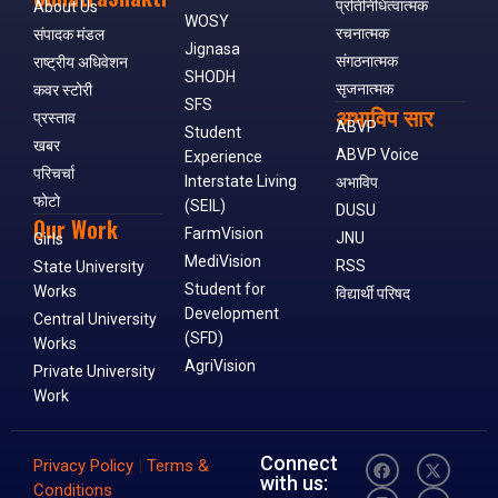
प्रतिनिधित्वात्मक
About Us
WOSY
रचनात्मक
संपादक मंडल
Jignasa
संगठनात्मक
राष्ट्रीय अधिवेशन
SHODH
सृजनात्मक
कवर स्टोरी
SFS
अभाविप सार
प्रस्ताव
ABVP
Student
खबर
ABVP Voice
Experience
परिचर्चा
Interstate Living
अभाविप
फोटो
(SEIL)
DUSU
Our Work
FarmVision
JNU
Girls
MediVision
RSS
State University
Student for
Works
विद्यार्थी परिषद
Development
Central University
(SFD)
Works
AgriVision
Private University
Work
Connect
Privacy Policy
|
Terms &
with us:
Conditions