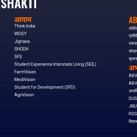
SHAKTI
आयाम
AB
Think India
आंदो
WOSY
प्रति
Jignasa
रचना
SHODH
संगठ
SFS
सृजन
अभ
Student Experience Interstate Living (SEIL)
FarmVision
AB
MediVision
ABV
Student for Development (SFD)
अभाव
AgriVision
DU
JNU
RS
विद्या