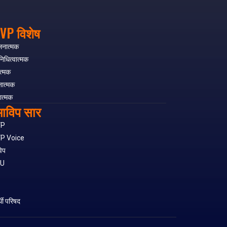
VP विशेष
लनात्मक
निधित्वात्मक
त्मक
नात्मक
ात्मक
ाविप सार
VP
P Voice
िप
SU
S
र्थी परिषद