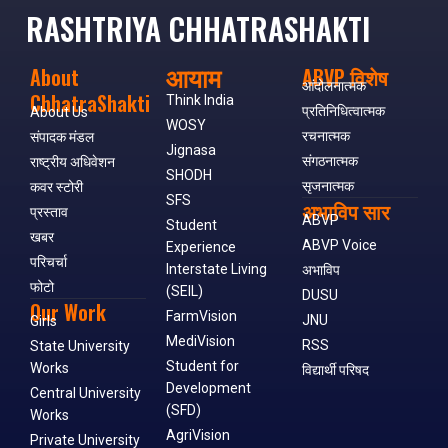
RASHTRIYA CHHATRASHAKTI
आयाम
About
ABVP विशेष
आंदोलनात्मक
ChhatraShakti
Think India
प्रतिनिधित्वात्मक
About Us
WOSY
रचनात्मक
संपादक मंडल
Jignasa
संगठनात्मक
राष्ट्रीय अधिवेशन
SHODH
सृजनात्मक
कवर स्टोरी
SFS
अभाविप सार
प्रस्ताव
ABVP
Student
खबर
ABVP Voice
Experience
परिचर्चा
Interstate Living
अभाविप
फोटो
(SEIL)
DUSU
Our Work
FarmVision
JNU
Girls
MediVision
RSS
State University
Student for
Works
विद्यार्थी परिषद
Development
Central University
(SFD)
Works
AgriVision
Private University