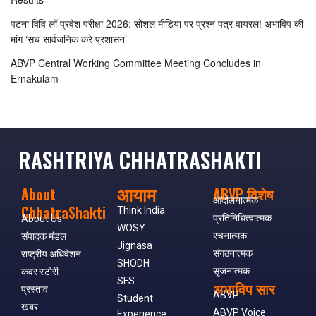
पटना विवि लॉ प्रवेश परीक्षा 2026: सोशल मीडिया पर प्रश्न पत्र वायरल! अभाविप की
मांग ‘सच सार्वजनिक करे प्रशासन’
ABVP Central Working Committee Meeting Concludes in
Ernakulam
RASHTRIYA CHHATRASHAKTI
आयाम
About
ABVP विशेष
आंदोलनात्मक
ChhatraShakti
Think India
प्रतिनिधित्वात्मक
About Us
WOSY
रचनात्मक
संपादक मंडल
Jignasa
संगठनात्मक
राष्ट्रीय अधिवेशन
SHODH
सृजनात्मक
कवर स्टोरी
SFS
अभाविप सार
प्रस्ताव
ABVP
Student
खबर
ABVP Voice
Experience