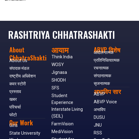
RASHTRIYA CHHATRASHAKTI
आयाम
About
ABVP विशेष
आंदोलनात्मक
ChhatraShakti
Think India
प्रतिनिधित्वात्मक
About Us
WOSY
रचनात्मक
संपादक मंडल
Jignasa
संगठनात्मक
राष्ट्रीय अधिवेशन
SHODH
सृजनात्मक
कवर स्टोरी
SFS
अभाविप सार
प्रस्ताव
ABVP
Student
खबर
ABVP Voice
Experience
परिचर्चा
Interstate Living
अभाविप
फोटो
(SEIL)
DUSU
Our Work
FarmVision
JNU
Girls
MediVision
RSS
State University