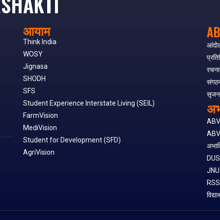
SHAKTI
आयाम
AB
Think India
आंदो
WOSY
प्रति
Jignasa
रचना
SHODH
संगठ
SFS
सृजन
अभ
Student Experience Interstate Living (SEIL)
FarmVision
AB
MediVision
ABV
Student for Development (SFD)
अभाव
AgriVision
DU
JNU
RS
विद्या