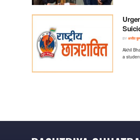
Urgen
Suici
BY
अजीत कुमा
Akhil Bha
a student