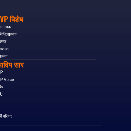
VP विशेष
लनात्मक
निधित्वात्मक
त्मक
नात्मक
ात्मक
ाविप सार
VP
P Voice
िप
SU
S
र्थी परिषद