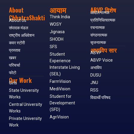
आयाम
About
ABVP विशेष
आंदोलनात्मक
ChhatraShakti
Think India
प्रतिनिधित्वात्मक
About Us
WOSY
रचनात्मक
संपादक मंडल
Jignasa
संगठनात्मक
राष्ट्रीय अधिवेशन
SHODH
सृजनात्मक
कवर स्टोरी
SFS
अभाविप सार
प्रस्ताव
ABVP
Student
खबर
ABVP Voice
Experience
परिचर्चा
Interstate Living
अभाविप
फोटो
(SEIL)
DUSU
Our Work
FarmVision
JNU
Girls
MediVision
RSS
State University
Student for
Works
विद्यार्थी परिषद
Development
Central University
(SFD)
Works
AgriVision
Private University
Work