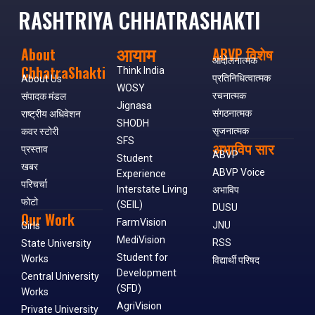
RASHTRIYA CHHATRASHAKTI
आयाम
About
ABVP विशेष
आंदोलनात्मक
ChhatraShakti
Think India
प्रतिनिधित्वात्मक
About Us
WOSY
रचनात्मक
संपादक मंडल
Jignasa
संगठनात्मक
राष्ट्रीय अधिवेशन
SHODH
सृजनात्मक
कवर स्टोरी
SFS
अभाविप सार
प्रस्ताव
ABVP
Student
खबर
ABVP Voice
Experience
परिचर्चा
Interstate Living
अभाविप
फोटो
(SEIL)
DUSU
Our Work
FarmVision
JNU
Girls
MediVision
RSS
State University
Student for
Works
विद्यार्थी परिषद
Development
Central University
(SFD)
Works
AgriVision
Private University