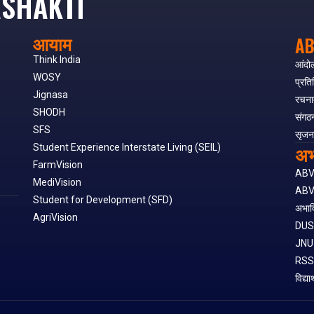
SHAKTI
आयाम
AB
Think India
आंदो
WOSY
प्रति
Jignasa
रचना
SHODH
संगठ
SFS
सृजन
अभ
Student Experience Interstate Living (SEIL)
FarmVision
AB
MediVision
ABV
Student for Development (SFD)
अभाव
AgriVision
DU
JNU
RS
विद्या