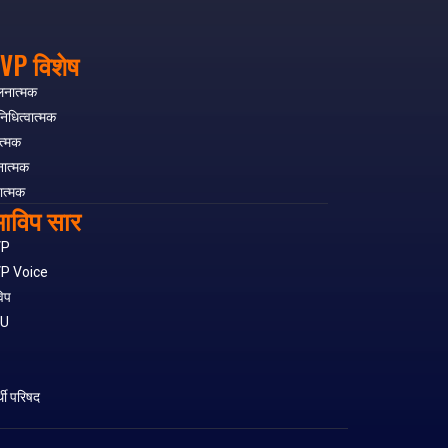
VP विशेष
लनात्मक
निधित्वात्मक
त्मक
नात्मक
ात्मक
ाविप सार
VP
P Voice
िप
SU
S
र्थी परिषद