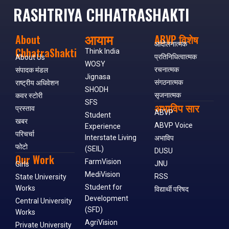
RASHTRIYA CHHATRASHAKTI
आयाम
About
ABVP विशेष
आंदोलनात्मक
ChhatraShakti
Think India
प्रतिनिधित्वात्मक
About Us
WOSY
रचनात्मक
संपादक मंडल
Jignasa
संगठनात्मक
राष्ट्रीय अधिवेशन
SHODH
सृजनात्मक
कवर स्टोरी
SFS
अभाविप सार
प्रस्ताव
ABVP
Student
खबर
ABVP Voice
Experience
परिचर्चा
Interstate Living
अभाविप
फोटो
(SEIL)
DUSU
Our Work
FarmVision
JNU
Girls
MediVision
RSS
State University
Student for
Works
विद्यार्थी परिषद
Development
Central University
(SFD)
Works
AgriVision
Private University