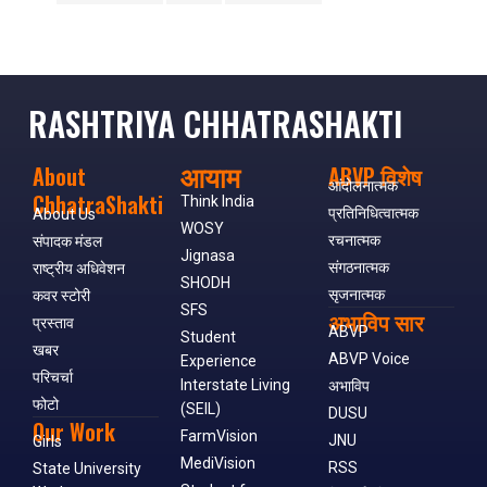
RASHTRIYA CHHATRASHAKTI
आयाम
About
ABVP विशेष
आंदोलनात्मक
ChhatraShakti
Think India
प्रतिनिधित्वात्मक
About Us
WOSY
रचनात्मक
संपादक मंडल
Jignasa
संगठनात्मक
राष्ट्रीय अधिवेशन
SHODH
सृजनात्मक
कवर स्टोरी
SFS
अभाविप सार
प्रस्ताव
ABVP
Student
खबर
ABVP Voice
Experience
परिचर्चा
Interstate Living
अभाविप
फोटो
(SEIL)
DUSU
Our Work
FarmVision
JNU
Girls
MediVision
RSS
State University