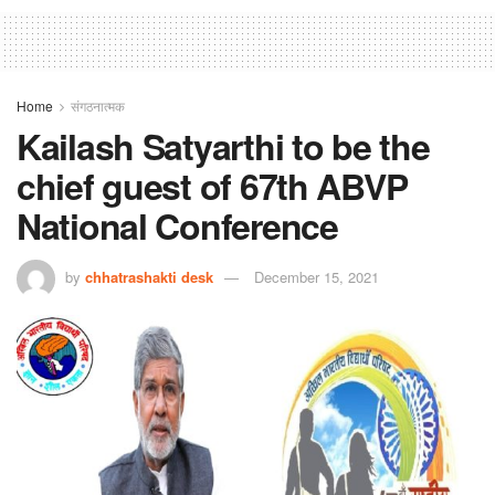
Home
संगठनात्मक
Kailash Satyarthi to be the
chief guest of 67th ABVP
National Conference
by
chhatrashakti desk
December 15, 2021