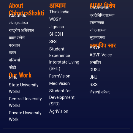
आयाम
About
ABVP विशेष
आंदोलनात्मक
ChhatraShakti
Think India
प्रतिनिधित्वात्मक
About Us
WOSY
रचनात्मक
संपादक मंडल
Jignasa
संगठनात्मक
राष्ट्रीय अधिवेशन
SHODH
सृजनात्मक
कवर स्टोरी
SFS
अभाविप सार
प्रस्ताव
ABVP
Student
खबर
ABVP Voice
Experience
परिचर्चा
Interstate Living
अभाविप
फोटो
(SEIL)
DUSU
Our Work
FarmVision
JNU
Girls
MediVision
RSS
State University
Student for
Works
विद्यार्थी परिषद
Development
Central University
(SFD)
Works
AgriVision
Private University
Work