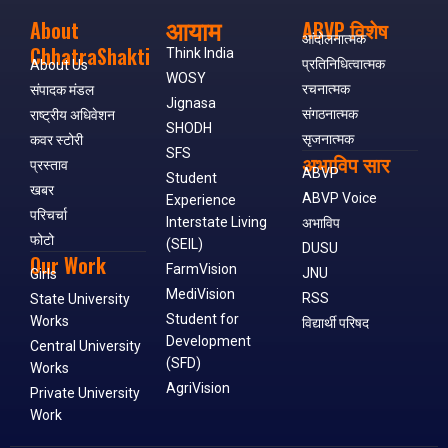
आयाम
About
ABVP विशेष
आंदोलनात्मक
ChhatraShakti
Think India
प्रतिनिधित्वात्मक
About Us
WOSY
रचनात्मक
संपादक मंडल
Jignasa
संगठनात्मक
राष्ट्रीय अधिवेशन
SHODH
सृजनात्मक
कवर स्टोरी
SFS
अभाविप सार
प्रस्ताव
ABVP
Student
खबर
ABVP Voice
Experience
परिचर्चा
Interstate Living
अभाविप
फोटो
(SEIL)
DUSU
Our Work
FarmVision
JNU
Girls
MediVision
RSS
State University
Student for
Works
विद्यार्थी परिषद
Development
Central University
(SFD)
Works
AgriVision
Private University
Work