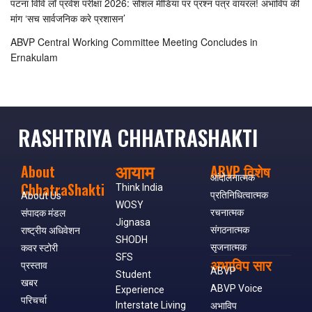
पटना विवि लॉ प्रवेश परीक्षा 2026: सोशल मीडिया पर प्रश्न पत्र वायरल! अभाविप की
मांग ‘सच सार्वजनिक करे प्रशासन’
ABVP Central Working Committee Meeting Concludes in
Ernakulam
RASHTRIYA CHHATRASHAKTI
आयाम
About
ABVP विशेष
आंदोलनात्मक
ChhatraShakti
Think India
प्रतिनिधित्वात्मक
About Us
WOSY
रचनात्मक
संपादक मंडल
Jignasa
संगठनात्मक
राष्ट्रीय अधिवेशन
SHODH
सृजनात्मक
कवर स्टोरी
SFS
अभाविप सार
प्रस्ताव
ABVP
Student
खबर
ABVP Voice
Experience
परिचर्चा
Interstate Living
अभाविप