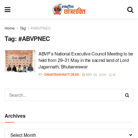
Home
Tag
#ABVPNEC
Tag:
#ABVPNEC
ABVP’s National Executive Council Meeting to be
held from 29–31 May in the sacred land of Lord
Jagannath, Bhubaneswar
BY
CHHATRASHAKTI DESK
MAY 26, 2026
0
Archives