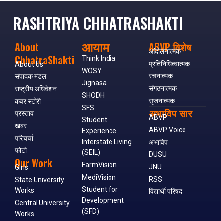
RASHTRIYA CHHATRASHAKTI
आयाम
About
ABVP विशेष
आंदोलनात्मक
ChhatraShakti
Think India
प्रतिनिधित्वात्मक
About Us
WOSY
रचनात्मक
संपादक मंडल
Jignasa
संगठनात्मक
राष्ट्रीय अधिवेशन
SHODH
सृजनात्मक
कवर स्टोरी
SFS
अभाविप सार
प्रस्ताव
ABVP
Student
खबर
ABVP Voice
Experience
परिचर्चा
Interstate Living
अभाविप
फोटो
(SEIL)
DUSU
Our Work
FarmVision
JNU
Girls
MediVision
RSS
State University
Student for
Works
विद्यार्थी परिषद
Development
Central University
(SFD)
Works