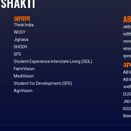
SHAKTI
आयाम
AB
Think India
आंदो
WOSY
प्रति
Jignasa
रचना
SHODH
संगठ
SFS
सृजन
अभ
Student Experience Interstate Living (SEIL)
FarmVision
AB
MediVision
ABV
Student for Development (SFD)
अभाव
AgriVision
DU
JNU
RS
विद्या