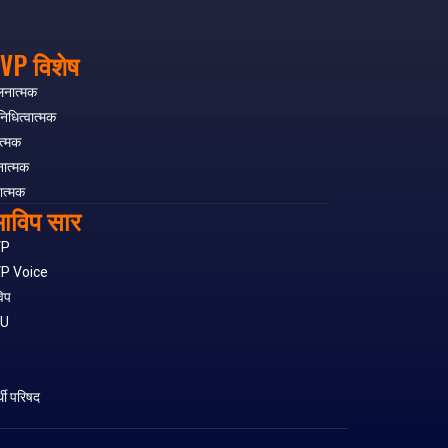
VP विशेष
लनात्मक
निधित्वात्मक
त्मक
नात्मक
ात्मक
ाविप सार
VP
P Voice
िप
SU
S
र्थी परिषद