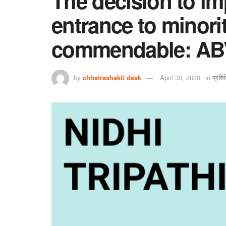
The decision to i
entrance to minorit
commendable: A
by
chhatrashakti desk
April 30, 2020
in
प्रति