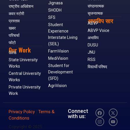
Jignasa
संगठनात्मक
राष्ट्रीय अधिवेशन
SHODH
सृजनात्मक
कवर स्टोरी
SFS
अभाविप सार
प्रस्ताव
ABVP
Student
खबर
ABVP Voice
Experience
परिचर्चा
Interstate Living
अभाविप
फोटो
(SEIL)
DUSU
Our Work
FarmVision
JNU
Girls
MediVision
RSS
State University
Student for
Works
विद्यार्थी परिषद
Development
Central University
(SFD)
Works
AgriVision
Private University
Work
Connect
Privacy Policy
|
Terms &
with us:
Conditions
Copyright © 2025