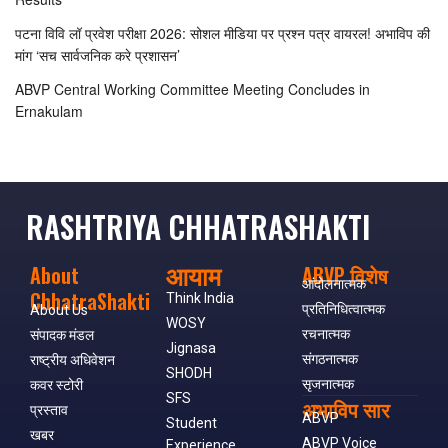
पटना विवि लॉ प्रवेश परीक्षा 2026: सोशल मीडिया पर प्रश्न पत्र वायरल! अभाविप की
मांग ‘सच सार्वजनिक करे प्रशासन’
ABVP Central Working Committee Meeting Concludes in
Ernakulam
RASHTRIYA CHHATRASHAKTI
आयाम
About
ABVP विशेष
आंदोलनात्मक
ChhatraShakti
Think India
प्रतिनिधित्वात्मक
About Us
WOSY
रचनात्मक
संपादक मंडल
Jignasa
संगठनात्मक
राष्ट्रीय अधिवेशन
SHODH
सृजनात्मक
कवर स्टोरी
SFS
अभाविप सार
प्रस्ताव
ABVP
Student
खबर
ABVP Voice
Experience